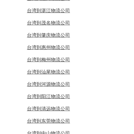
台湾到湛江物流公司
台湾到茂名物流公司
台湾到肇庆物流公司
台湾到惠州物流公司
台湾到梅州物流公司
台湾到汕尾物流公司
台湾到河源物流公司
台湾到阳江物流公司
台湾到清远物流公司
台湾到东莞物流公司
台湾到中山物流公司