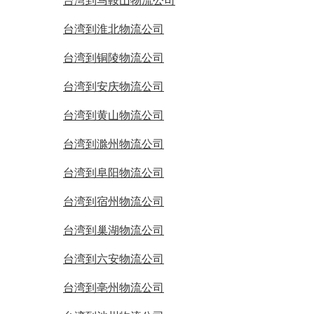
台湾到马鞍山物流公司
台湾到淮北物流公司
台湾到铜陵物流公司
台湾到安庆物流公司
台湾到黄山物流公司
台湾到滁州物流公司
台湾到阜阳物流公司
台湾到宿州物流公司
台湾到巢湖物流公司
台湾到六安物流公司
台湾到亳州物流公司