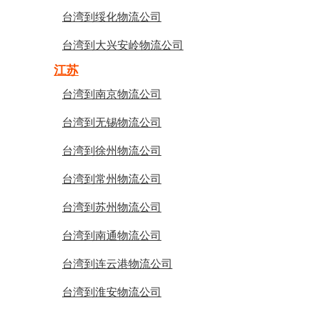
台湾到绥化物流公司
台湾到大兴安岭物流公司
江苏
台湾到南京物流公司
台湾到无锡物流公司
台湾到徐州物流公司
台湾到常州物流公司
台湾到苏州物流公司
台湾到南通物流公司
台湾到连云港物流公司
台湾到淮安物流公司