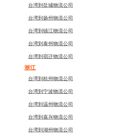
台湾到盐城物流公司
台湾到扬州物流公司
台湾到镇江物流公司
台湾到泰州物流公司
台湾到宿迁物流公司
浙江
台湾到杭州物流公司
台湾到宁波物流公司
台湾到温州物流公司
台湾到嘉兴物流公司
台湾到湖州物流公司