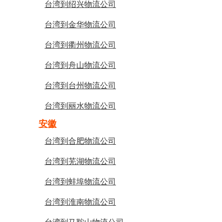
台湾到绍兴物流公司
台湾到金华物流公司
台湾到衢州物流公司
台湾到舟山物流公司
台湾到台州物流公司
台湾到丽水物流公司
安徽
台湾到合肥物流公司
台湾到芜湖物流公司
台湾到蚌埠物流公司
台湾到淮南物流公司