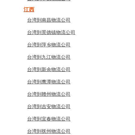
江西
台湾到南昌物流公司
台湾到景德镇物流公司
台湾到萍乡物流公司
台湾到九江物流公司
台湾到新余物流公司
台湾到鹰潭物流公司
台湾到赣州物流公司
台湾到吉安物流公司
台湾到宜春物流公司
台湾到抚州物流公司