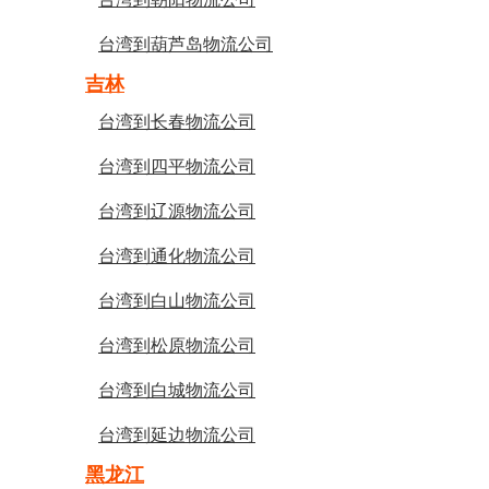
台湾到葫芦岛物流公司
吉林
台湾到长春物流公司
台湾到四平物流公司
台湾到辽源物流公司
台湾到通化物流公司
台湾到白山物流公司
台湾到松原物流公司
台湾到白城物流公司
台湾到延边物流公司
黑龙江